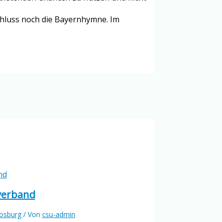
Schluss noch die Bayernhymne. Im
verband
osburg
/ Von
csu-admin