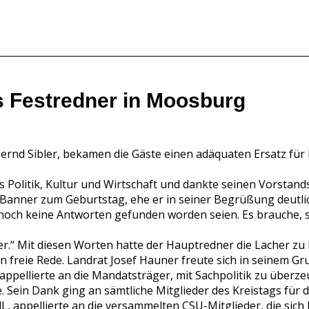
ls Festredner in Moosburg
rnd Sibler, bekamen die Gäste einen adäquaten Ersatz für I
us Politik, Kultur und Wirtschaft und dankte seinen Vorsta
 Banner zum Geburtstag, ehe er in seiner Begrüßung deutlich 
och keine Antworten gefunden worden seien. Es brauche, sa
chöner.“ Mit diesen Worten hatte der Hauptredner die Lacher 
 freie Rede. Landrat Josef Hauner freute sich in seinem Gr
ppellierte an die Mandatsträger, mit Sachpolitik zu über
e. Sein Dank ging an sämtliche Mitglieder des Kreistags fü
dL, appellierte an die versammelten CSU-Mitglieder, die sic