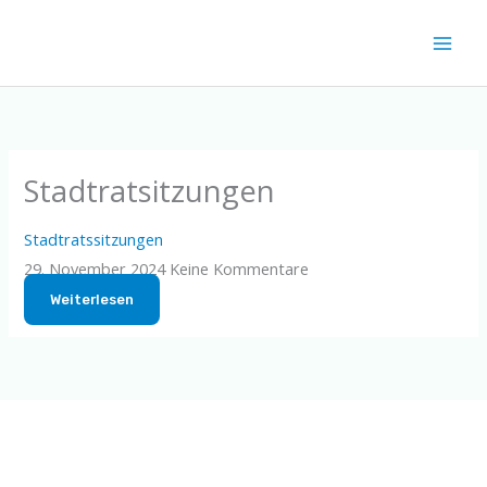
Zum
Inhalt
springen
Stadtratsitzungen
Stadtratssitzungen
29. November 2024
Keine Kommentare
Weiterlesen