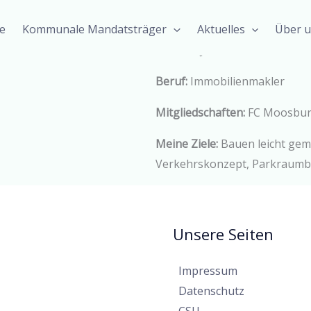
Riederer Franz
e
Kommunale Mandatsträger
Aktuelles
Über 
Listenplatz 22
Alter:
72 Jahre
Beruf:
Immobilienmakler
Mitgliedschaften:
FC Moosbu
Meine Ziele:
Bauen leicht gem
Verkehrskonzept, Parkraumbe
Unsere Seiten
Impressum
Datenschutz
CSU